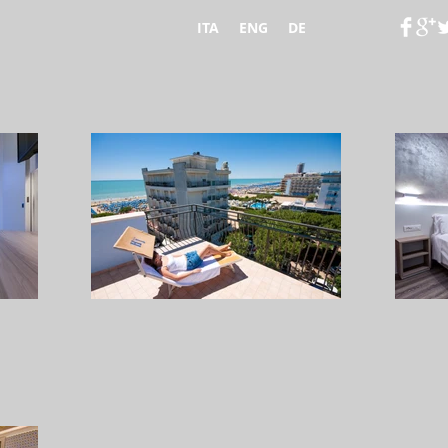
ITA
ENG
DE