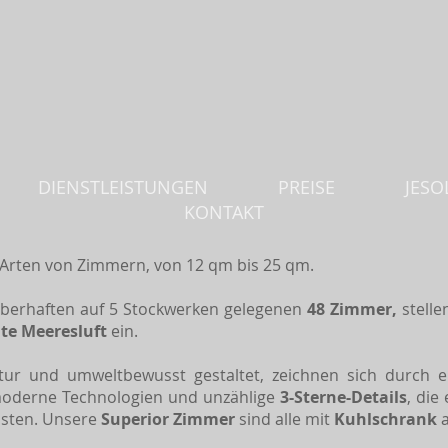
DIENSTLEISTUNGEN
PREISE
JESO
KONTAKT
e Arten von Zimmern, von 12 qm bis 25 qm.
auberhaften auf 5 Stockwerken gelegenen
48 Zimmer,
stelle
hte Meeresluft
ein.
atur und umweltbewusst gestaltet, zeichnen sich durch
 moderne Technologien und unzählige
3-Sterne-Details
, die
isten. Unsere
Superior Zimmer
sind alle mit
Kuhlschrank
a