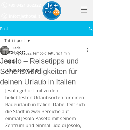
+39 0421 362322
info@jethotel.it
Post
Tutti i post
Fede C.
Tutti i post
10 giu 2022
Tempo di lettura: 1 min
Jesolo – Reisetipps und
Inizia
Sehenswürdigkeiten für
La tua community
deinen Urlaub in Italien
Jesolo gehört mit zu den 
beliebtesten Urlaubsorten für einen 
Badeurlaub in Italien. Dabei teilt sich 
die Stadt in zwei Bereiche auf – 
einmal Jesolo Paseto mit seinem 
Zentrum und einmal Lido di Jesolo, 